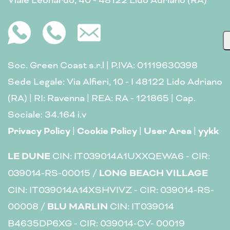
Viale Leonardo, 40 - 48122 Lido Adriano (RA)
Soc. Green Coast s.r.l | P.IVA: 01119630398
Sede Legale: Via Alfieri, 10 - I 48122 Lido Adriano
(RA) | RI: Ravenna | REA: RA - 121865 | Cap.
Sociale: 34.164 i.v
Privacy Policy
|
Cookie Policy
|
User Area
|
yykk
LE DUNE
CIN: IT039014A1UXXQEWA6 - CIR:
039014-RS-00015 /
LONG BEACH VILLAGE
CIN: IT039014A14XSHVIVZ - CIR: 039014-RS-
00008 /
BLU MARLIN
CIN: IT039014
B4635DP6XG - CIR: 039014-CV- 00019