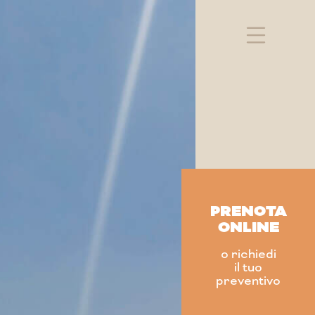
PRENOTA
ONLINE
o richiedi
Long Beach Village
il tuo
/
preventivo
Villaggio Blu Marlin
/
Hotel Le Dune