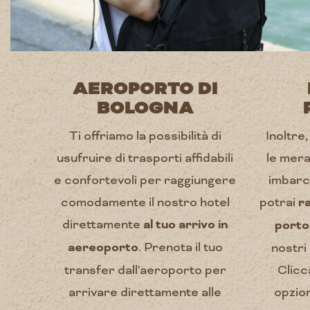
AEROPORTO DI
BOLOGNA
Ti offriamo la possibilità di
Inoltre
usufruire di trasporti affidabili
le mera
e confortevoli per raggiungere
imbarc
comodamente il nostro hotel
potrai
ra
direttamente
al tuo arrivo in
porto
aereoporto
. Prenota il tuo
nostri
transfer dall'aeroporto per
Clicc
arrivare direttamente alle
opzion