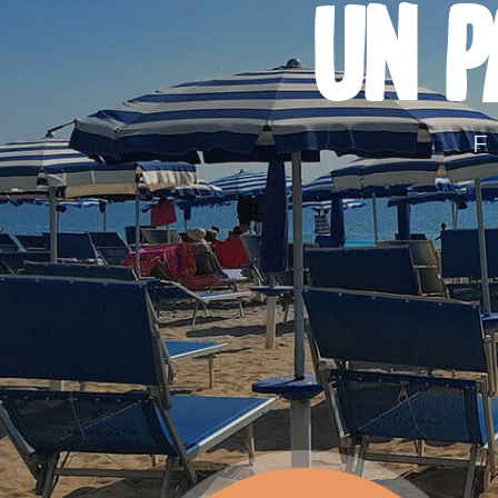
UN P
F