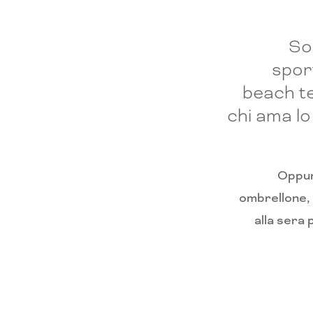
So
spor
beach te
chi ama lo
Oppure
ombrellone, c
alla sera 