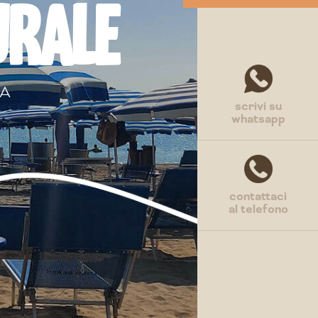
URALE
RA
scrivi su
whatsapp
contattaci
al telefono