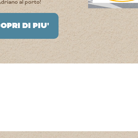
driano al porto!
OPRI DI PIU'